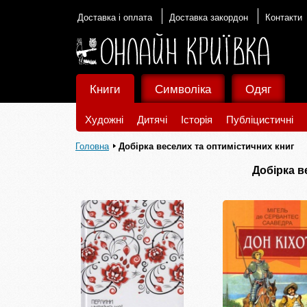
Доставка і оплата
Доставка закордон
Контакти
Книги
Символіка
Одяг
Художні
Дитячі
Історія
Публіцистичні
Головна
Добірка веселих та оптимістичних книг
Добірка в