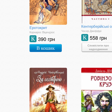
Еротокрит
Чосер Джеффрі
Корнарос Віцендзос
558 грн
К
390 грн
К
Сповістити про
В кошик
надходження