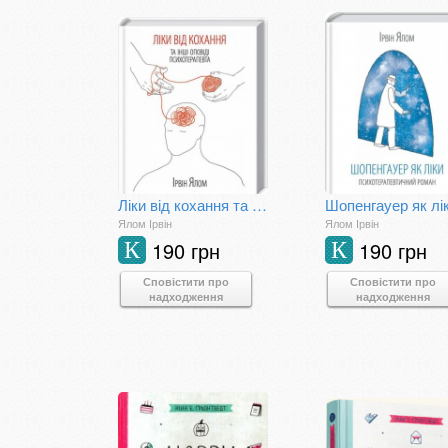
Ліки від кохання та інші оповіді психотерапевта
Шопенгауер як лі
Ялом Ірвін
Ялом Ірвін
190 грн
190 грн
К
К
Сповістити про
Сповістити про
надходження
надходження