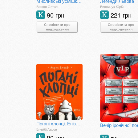
Мисливські усмішки 562812
Легенди Львова
Вишня Остап
Винничук Юрій
90 грн
221 грн
К
К
Сповістити про
Сповістити про
надходження
надходження
Погані хлопці. Епізод "Мовчання цуценят"
Блейбі Аарон
90 грн
К