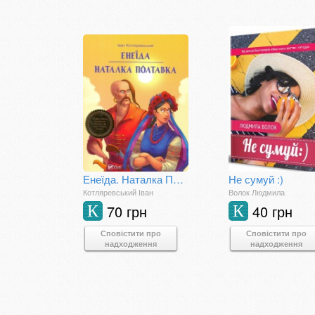
Енеїда. Наталка Полтавка
Не сумуй :)
Котляревський Іван
Волок Людмила
70 грн
40 грн
К
К
Сповістити про
Сповістити про
надходження
надходження