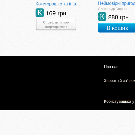
Котигорошко та інші народні казки
Олександр Гаврош
169 грн
К
280 грн
К
Сповістити про
надходження
В кошик
Про нас
Зворотній зв'язо
Користувацька у