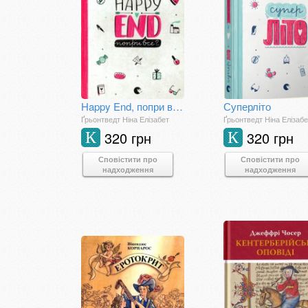
Happy End, попри все?...
Суперліто
Ґрьонтведт Ніна Елізабет
Ґрьонтведт Ніна Елізабе
320 грн
320 грн
К
К
Сповістити про
Сповістити про
надходження
надходження