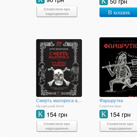
50 грн
К
Сповістити про
В кошик
надходження
Смерть малороса або ніч перед Трійцею
Фаршрутка
Мухарський Антін
Семесюк Іван
154 грн
154 грн
К
К
Сповістити про
Сповістити про
надходження
надходження