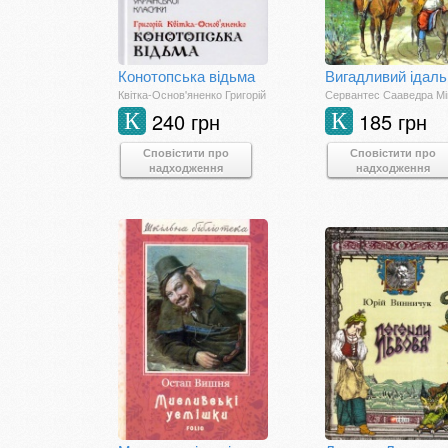
Конотопська відьма
Квітка-Основ'яненко Григорій
240 грн
185 грн
К
К
Сповістити про
Сповістити про
надходження
надходження