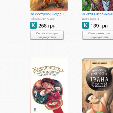
За сестрою; Богданко; Козацька помста
Чайковський Андрій
Дефо Данієль
258 грн
139 грн
К
К
Сповістити про
Сповістити про
надходження
надходження