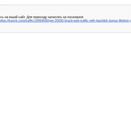
сь на інший сайт. Для переходу натисніть на посилання:
=https://kwork.com/traffic/19994690/get-20000-brazil-web-traffic-with-backlink-bonus-lifetim