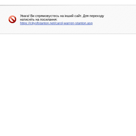
Увага! Ви спрямовуєтесь на інший сайт. Для переходу
натисніть на посилання:
https://cityofstanton.net/carol-warren-stanton.asp