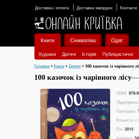
Доставка і оплата
Доставка закордон
Контакти
Книги
Символіка
Одяг
Художні
Дитячі
Історія
Публіцистичні
Головна
Книги
Дитячі
100 казочок із чарівного л
100 казочок із чарівного лісу
ISBN:
978-9
Підрубрика:
Палітурка:
Кількість ст
Рік:
2015
Артикул:
54