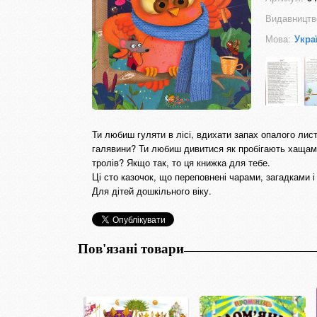
Видавництв
Мова:
Укра
Ти любиш гуляти в лісі, вдихати запах опалого листя
галявини? Ти любиш дивитися як пробігають хащами 
тролів? Якщо так, то ця книжка для тебе.
Ці сто казочок, що переповнені чарами, загадками і
Для дітей дошкільного віку.
Пов'язані товари