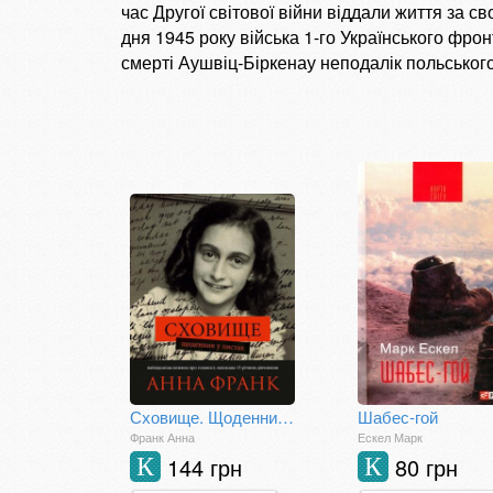
час Другої світової війни віддали життя за с
дня 1945 року війська 1-го Українського фрон
смерті Аушвіц-Біркенау неподалік польськог
Сховище. Щоденник у листах
Шабес-гой
Франк Анна
Ескел Марк
144 грн
80 грн
К
К