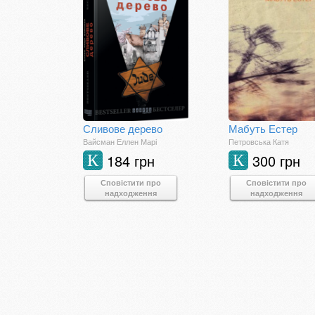
Сливове дерево
Мабуть Естер
Вайсман Еллен Марі
Петровська Катя
184 грн
300 грн
К
К
Сповістити про
Сповістити про
надходження
надходження