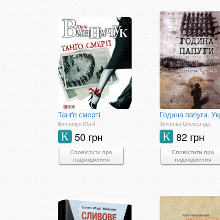
Танґо смерті
Винничук Юрій
Зінченко Олександр
50 грн
82 грн
К
К
Сповістити про
Сповістити про
надходження
надходження