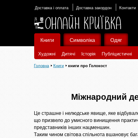
Доставка і оплата
Доставка закордон
Контакти
Книги
Символіка
Одяг
Художні
Дитячі
Історія
Публіцистичні
Головна
Книги
книги про Голокост
Міжнародний де
Це страшне і нелюдське явище, яке відбувало
що призвело до умисного винищення практично
представників інших нацменшин.
Таким чином світова спільнота вшановує бага