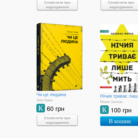
Сповістити про
Сповістити про
надходження
надходження
Чи це людина
Леві Прімо
Мерас Іцхокас
60 грн
К
100 грн
К
Сповістити про
В кошик
надходження