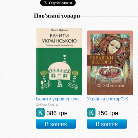
Пов'язані товари
Бачити українською
Українки в історії. ХХ-ХХІ століття
Дубчак Ольга
386 грн
150 грн
К
К
В кошик
В кошик