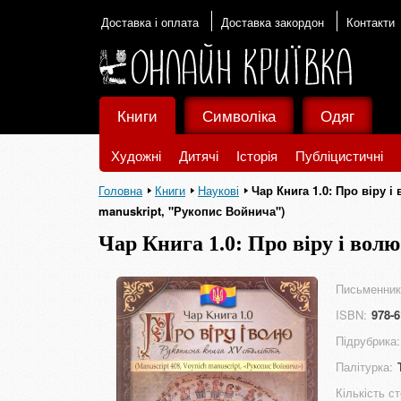
Доставка і оплата
Доставка закордон
Контакти
Книги
Символіка
Одяг
Художні
Дитячі
Історія
Публіцистичні
Головна
Книги
Наукові
Чар Книга 1.0: Про віру і
manuskript, "Рукопис Войнича")
Чар Книга 1.0: Про віру і вол
408, Voynich manuskript, "Рук
Письменник
ISBN:
978-6
Підрубрика:
Палітурка:
Кількість ст