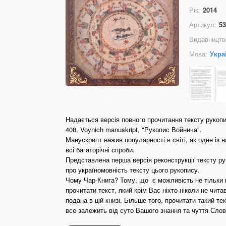
Рік:
2014
Артикул:
53
Видавництв
Мова:
Укра
Надається версія повного прочитання тексту рукописн
408, Voynich manuskript, "Рукопис Войнича".
Манускрипт нажив популярності в світі, як одне і
всі багаторічні спроби.
Представлена перша версія реконструкції тексту ру
про україномовність тексту цього рукопису.
Чому Чар-Книга? Тому, що є можливість не тільки п
прочитати текст, який крім Вас ніхто ніколи не чит
подана в цій книзі. Більше того, прочитати такий те
все залежить від суто Вашого знання та чуття Слов