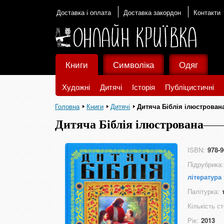
Доставка і оплата
Доставка закордон
Контакти
Книги
Символіка
Одяг
Художні
Дитячі
Історія
Публіцистичні
Головна
Книги
Дитячі
Дитяча Біблія ілюстрован
Дитяча Біблія ілюстрована
ISBN:
978-9
Підрубрика:
література 
Палітурка:
Кількість ст
Рік:
2013