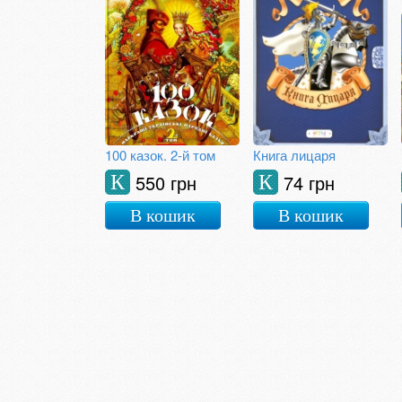
100 казок. 2-й том
Книга лицаря
550 грн
74 грн
К
К
В кошик
В кошик