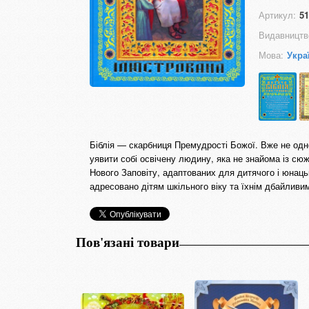
Артикул:
51
Видавництв
Мова:
Укра
Біблія — скарбниця Премудрості Божої. Вже не од
уявити собі освічену людину, яка не знайома із сюж
Нового Заповіту, адаптованих для дитячого і юнаць
адресовано дітям шкільного віку та їхнім дбайливи
Пов'язані товари