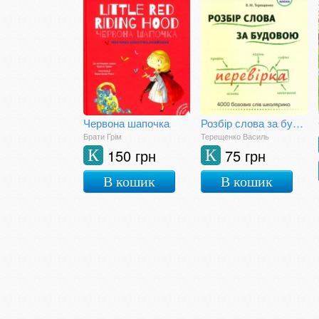
Червона шапочка
Розбір слова за будовою
Брати Грім
Терещенко Василь
150 грн
75 грн
К
К
В кошик
В кошик