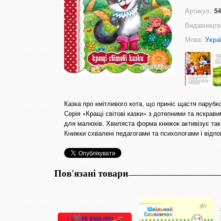
Артикул:
54
Видавництв
Мова:
Укра
Казка про кмітливого кота, що приніс щастя парубк
Серія «Кращі світові казки» з дотепними та яскрав
для малюків. Хвиляста форма книжок активізує так
Книжки схвалені педагогами та психологами і відп
Пов'язані товари