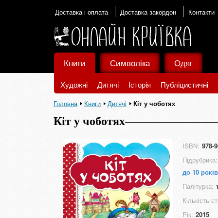
Доставка і оплата
Доставка закордон
Контакти
Книги
Символіка
Одяг
Художні
Дитячі
Історія
Публіцистичні
Головна
Книги
Дитячі
Кіт у чоботях
Кіт у чоботях
ISBN:
978-9
Підрубрика:
до 10 років
Палітурка:
Кількість ст
Рік:
2015