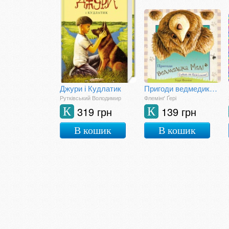
Джури і Кудлатик
Пригоди ведмедика Меді. Гайда за бджілкою
Рутківський Володимир
Флемінґ Ґері
319 грн
139 грн
К
К
В кошик
В кошик