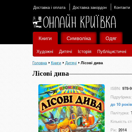
Доставка і оплата
Доставка закордон
Контакти
Книги
Символіка
Одяг
Художні
Дитячі
Історія
Публіцистичні
Головна
Книги
Дитячі
Лісові дива
Лісові дива
ISBN:
978-9
Підрубрика:
до 10 років
Палітурка:
Кількість ст
Рік:
2014