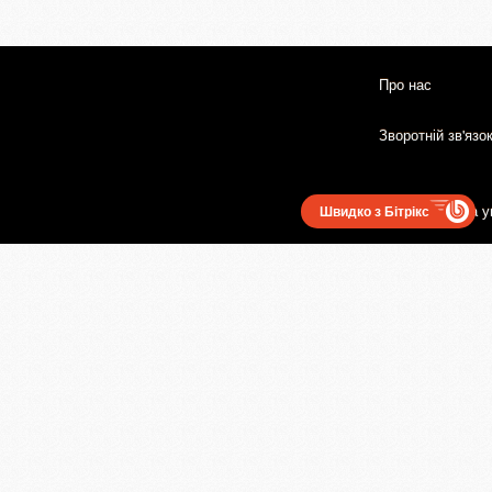
Про нас
Зворотній зв'язо
Користувацька у
Швидко з Бітрікс