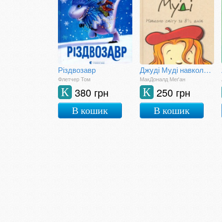
Різдвозавр
Джуді Муді навколо світу за 8 1/2 днів
Флетчер Том
МакДоналд Меґан
380 грн
250 грн
К
К
В кошик
В кошик