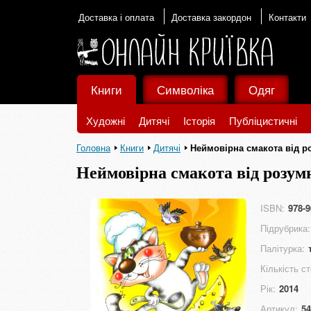
Доставка і оплата
Доставка закордон
Контакти
Книги
Символіка
Одяг
Художні
Дитячі
Історія
Публіцистичні
Головна
Книги
Дитячі
Неймовірна смакота від р
Неймовірна смакота від розум
ISBN:
978-9
Підрубрика:
Палітурка:
Кількість ст
Рік:
2014
Артикул:
54