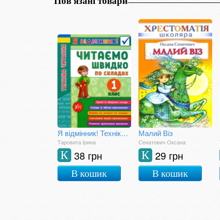
Пов'язані товари
Я відмінник! Техніка читання. Читаємо швидко по складах. 1 клас
Малий Віз
Таровита Ірина
Сенатович Оксана
38 грн
29 грн
К
К
В кошик
В кошик