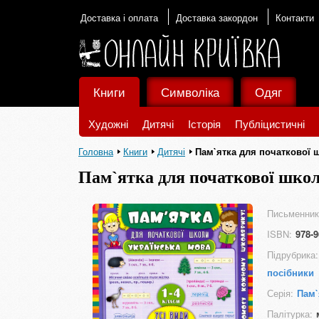
Доставка і оплата
Доставка закордон
Контакти
Книги
Символіка
Одяг
Художні
Дитячі
Історія
Публіцистичні
Головна
Книги
Дитячі
Пам`ятка для початкової ш
Пам`ятка для початкової школи
класи
Письменник
ISBN:
978-9
Підрубрика:
посібники
Серія:
Пам`
Палітурка: