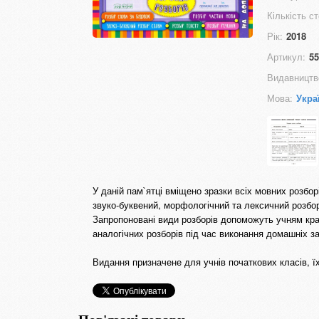
Кількість ст
Рік:
2018
Артикул:
55
Видавництв
Мова:
Укра
У даній пам`ятці вміщено зразки всіх мовних розбо
звуко-буквений, морфологічний та лексичний розбори
Запропоновані види розборів допоможуть учням кра
аналогічних розборів під час виконання домашніх з
Видання призначене для учнів початкових класів, їхн