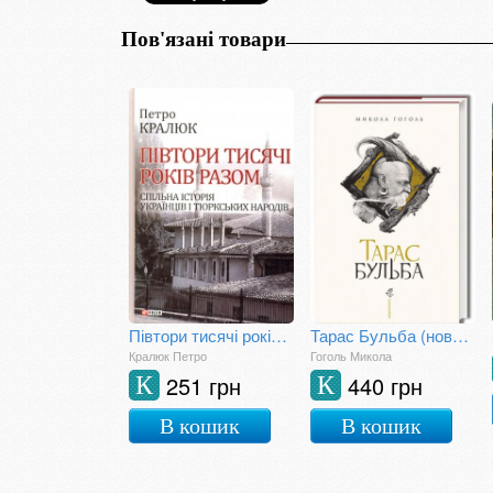
Пов'язані товари
Півтори тисячі років разом. Спільна історія українців і тюркських народів
Тарас Бульба (нове ілюстроване видання)
Кралюк Петро
Гоголь Микола
251 грн
440 грн
К
К
В кошик
В кошик