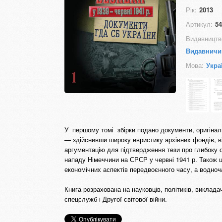
Рік:
2013
Артикул:
54
Видавництв
Видавничи
Мова:
Укра
У першому томі збірки подано документи, оригінали 
— здійснивши широку евристику архівних фондів, в
аргументацію для підтвердження тези про глибоку о
нападу Німеччини на СРСР у червні 1941 р. Також ц
економічних аспектів передвоєнного часу, а водноча
Книга розрахована на науковців, політиків, викладач
спецслужб і Другої світової війни.