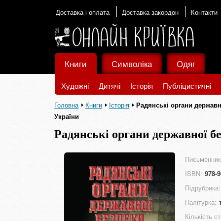
Доставка і оплата
Доставка закордон
Контакти
Книги
Символіка
Одяг
Художні
Дитячі
Історія
Публіцистичні
Головна
Книги
Історія
Радянські органи державно
України
Радянські органи державної бе
СБ України
Письменник
ISBN:
978-9
Підрубрика:
Палітурка:
Кількість ст