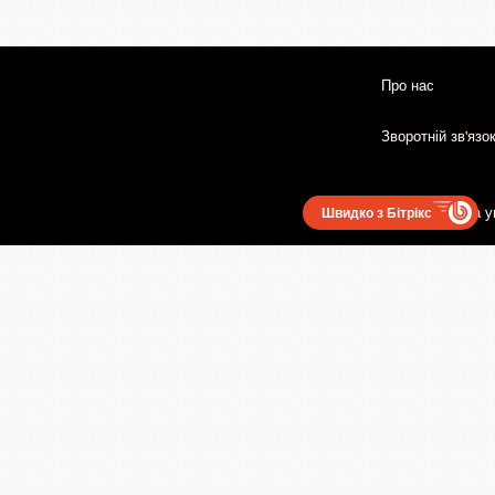
Про нас
Зворотній зв'язо
Користувацька у
Швидко з Бітрікс