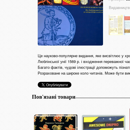
Видавництв
Це науково-популярне видання, яке висвітлює у хро
Люблінської унії 1569 р. і входження переважної ча
Багато фактів, чудові ілюстрації допоможуть пізнат
Розраховане на широке коло читачів. Може бути вик
Пов'язані товари