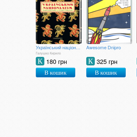
Український націоналізм
Awesome Dnipro
Галушко Кирило
180 грн
325 грн
К
К
В кошик
В кошик