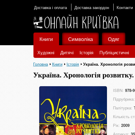
Доставка і оплата
Доставка закордон
Контакти
Книги
Символіка
Одяг
Художні
Дитячі
Історія
Публіцистичні
Головна
Книги
Історія
Україна. Хронологія розви
Україна. Хронологія розвитку.
ISBN:
978-9
Підрубрика:
Палітурка:
Кількість ст
Рік:
2009
Артикул:
35