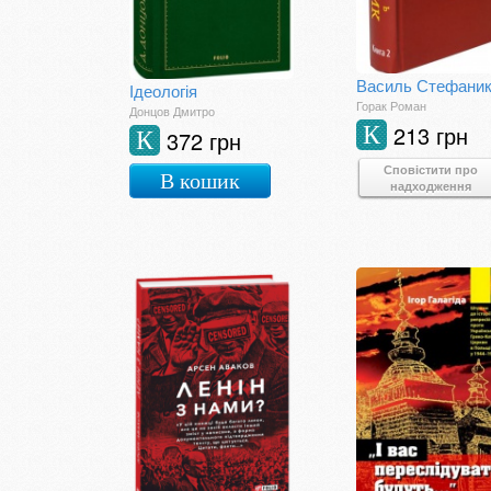
Ідеологія
Горак Роман
Донцов Дмитро
213 грн
К
372 грн
К
Сповістити про
В кошик
надходження