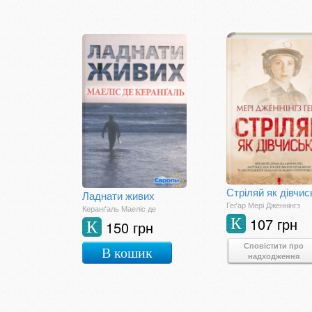
Стріляй як дівчис
Ладнати живих
Геґар Мері Дженнінгз
Керанґаль Маеліс де
107 грн
К
150 грн
К
Сповістити про
В кошик
надходження