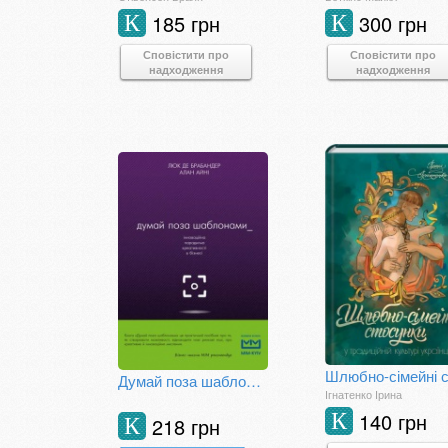
185 грн
300 грн
К
К
Сповістити про
Сповістити про
надходження
надходження
Думай поза шаблонами
Ігнатенко Ірина
140 грн
К
218 грн
К