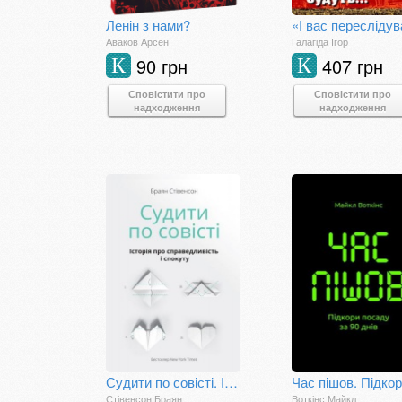
Ленін з нами?
Аваков Арсен
Галагіда Ігор
90 грн
407 грн
К
К
Сповістити про
Сповістити про
надходження
надходження
Судити по совісті. Історія про справедливість і спокуту
Стівенсон Браян
Воткінс Майкл