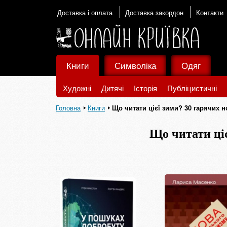
Доставка і оплата
Доставка закордон
Контакти
Книги
Символіка
Одяг
Художні
Дитячі
Історія
Публіцистичні
Головна
Книги
Що читати цієї зими? 30 гарячих 
Що читати ці