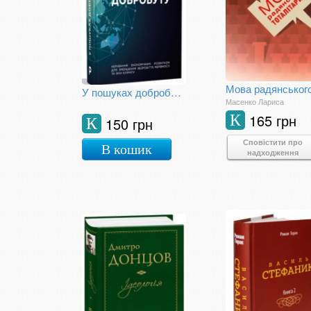
У пошуках добробуту
Масенко Лариса
165 грн
К
150 грн
К
Сповістити про
В кошик
надходження