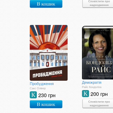
Сповістити про
В кошик
надходження
Демократія
Пробудження
Райс Кондоліза
Сакс Олівер
200 грн
К
230 грн
К
Сповістити про
В кошик
надходження