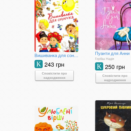
Пуанти для Анни
Вишиванка для сонечка
Гербіш Надія
243 грн
К
250 грн
К
Сповістити про
Сповістити про
надходження
надходження