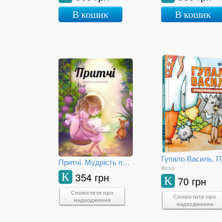
В кошик
В кошик
Притчі. Мудрість поколінь
Фоззі
354 грн
К
70 грн
К
Сповістити про
Сповістити про
надходження
надходження