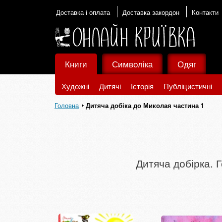
Доставка і оплата
Доставка закордон
Контакти
Книги
Символіка
Одяг
Художні
Дитячі
Історія
Публіцистичні
Головна
Дитяча добіка до Миколая частина 1
Дитяча добірка. 