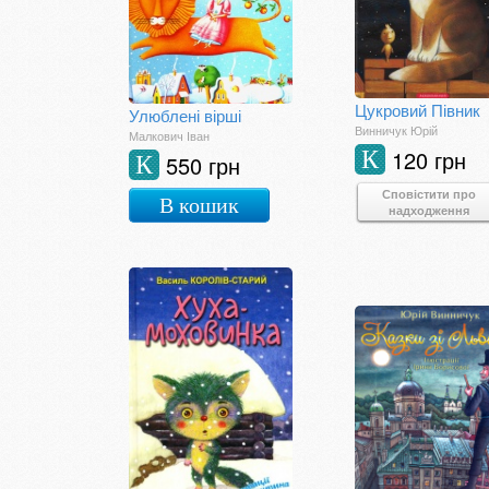
Цукровий Півник
Улюблені вірші
Винничук Юрій
Малкович Іван
120 грн
К
550 грн
К
Сповістити про
В кошик
надходження