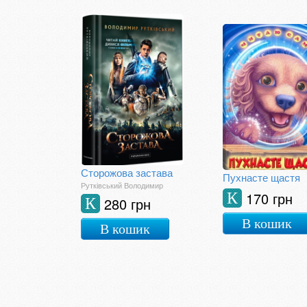
Сторожова застава
Пухнасте щастя
Рутківський Володимир
170 грн
К
280 грн
К
В кошик
В кошик