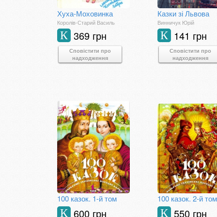
Хуха-Моховинка
Казки зі Львова
Королів-Старий Василь
Винничук Юрій
369 грн
141 грн
К
К
Сповістити про
Сповістити про
надходження
надходження
100 казок. 1-й том
100 казок. 2-й том
600 грн
550 грн
К
К