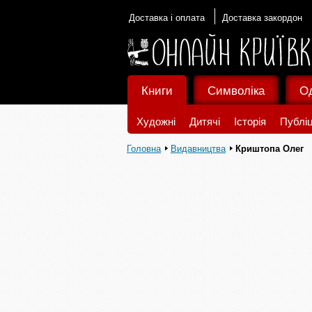
Доставка і оплата
Доставка закордон
Книги
Символіка
О
Художні
Дитячі
Історія
Публіц
Головна
Видавництва
Криштопа Олег