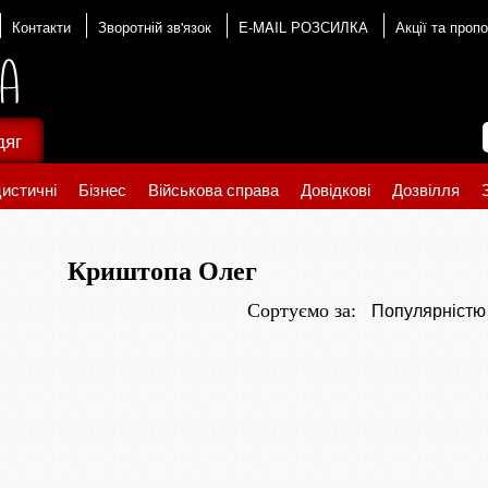
Контакти
Зворотній зв'язок
E-MAIL РОЗСИЛКА
Акції та пропо
дяг
истичні
Бізнес
Військова справа
Довідкові
Дозвілля
Криштопа Олег
Популярніст
Сортуємо за: