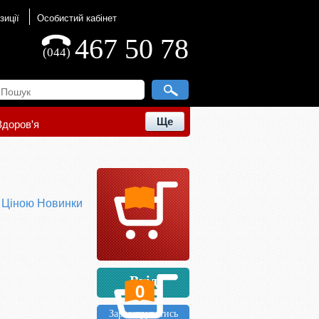
зиції
Особистий кабінет
467 50 78
(044)
Ще
Здоров'я
ю
Ціною
Новинки
Вхід
0
Зареєструватись