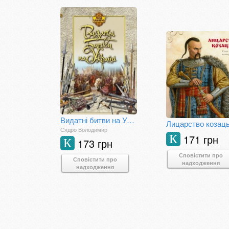
Видатні битви на Україні
Лицарство козац
Сядро Володимир
171 грн
К
173 грн
К
Сповістити про
Сповістити про
надходження
надходження