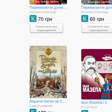
Перемагаючи долю. Під чужим небом. Книга 1
Зубченко Олександр
Зубченко Олександр
70 грн
60 грн
К
К
Сповістити про
Сповістити про
надходження
надходження
Видатні битви на Україні
Іван Мазепа і я
Сядро Володимир
Ручай Ганна