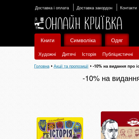
Доставка і оплата
Доставка закордон
Контакти
Книги
Символіка
Одяг
Художні
Дитячі
Історія
Публіцистичні
Головна
Акції та пропозиції
-10% на видання про і
-10% на видання