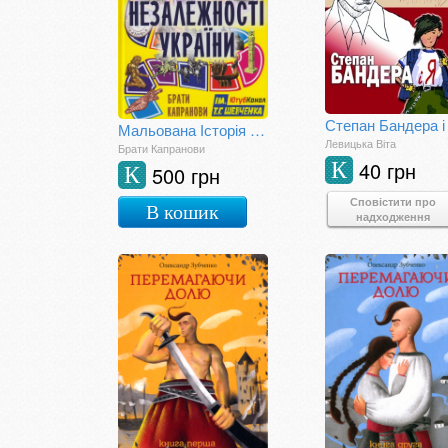
Степан Бандера і
Мальована Історія Незалежності України
Левицька Віта
Брати Капранови
40 грн
К
500 грн
К
Сповістити про
В кошик
надходження