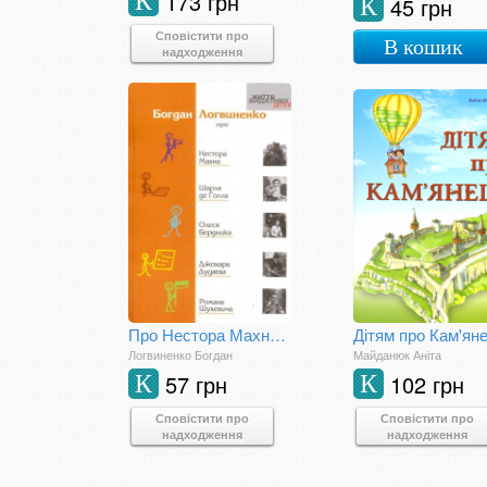
173 грн
К
45 грн
К
Сповістити про
В кошик
надходження
Про Нестора Махна, Шарля де Голля, Олеся Бердника, Джохара Дудаєва, Романа Шухевича
Дітям про Кам'ян
Логвиненко Богдан
Майданюк Аніта
57 грн
102 грн
К
К
Сповістити про
Сповістити про
надходження
надходження