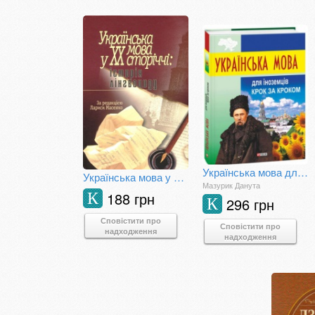
Українська мова для іноземців. Крок за кроком
Українська мова у ХХ сторіччі: історія лінгвоциду
Мазурик Данута
188 грн
К
296 грн
К
Сповістити про
Сповістити про
надходження
надходження