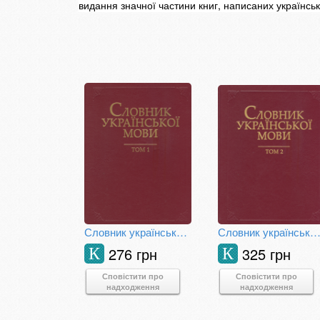
видання значної частини книг, написаних українс
Словник української мови в 20 томах. Т. 1
Словник української мови в 20 томах. Т
276 грн
325 грн
К
К
Сповістити про
Сповістити про
надходження
надходження