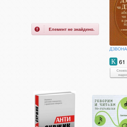
Елемент не знайдено.
61
К
Сповіс
надх