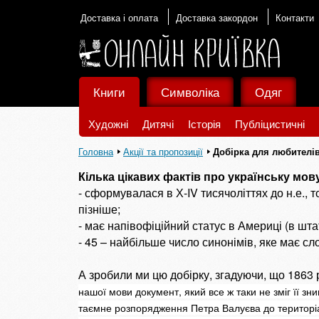
Доставка і оплата
Доставка закордон
Контакти
Книги
Символіка
Одяг
Художні
Дитячі
Історія
Публіцистичні
Головна
Акції та пропозиції
Добірка для любителів
Кілька цікавих фактів про українську мов
- сформувалася в Х-IV тисячоліттях до н.е., 
пізніше;
- має напівофіційний статус в Америці (в штаті
- 45 – найбільше число синонімів, яке має слов
А зробили ми цю добірку, згадуючи, що 1863 
нашої мови документ, який все ж таки не зміг її зн
таємне розпорядження Петра Валуєва до територіа