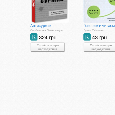
Антисуржик
Сербенська Олександра
Лукач Світлана
324 грн
43 грн
К
К
Сповістити про
Сповістити про
надходження
надходження