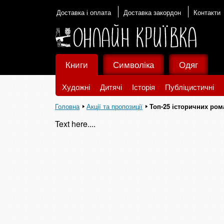
Доставка і оплата
Доставка закордон
Контакти
Книги
Символіка
Одяг
Художні
Дитячі
Історія
Публіцистичні
Головна
Акції та пропозиції
Топ-25 історичних ром
Text here....