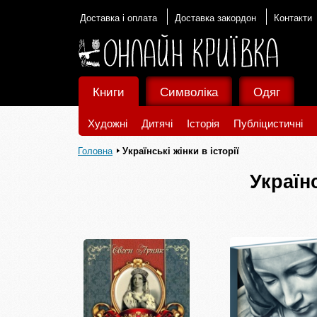
Доставка і оплата
Доставка закордон
Контакти
Книги
Символіка
Одяг
Художні
Дитячі
Історія
Публіцистичні
Головна
Українські жінки в історії
Українс