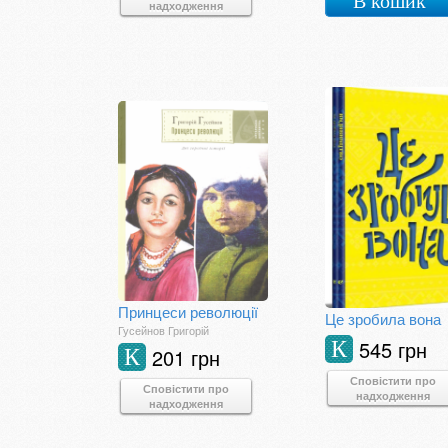
В кошик
надходження
Принцеси революції
Це зробила вона
Гусейнов Григорій
545 грн
К
201 грн
К
Сповістити про
Сповістити про
надходження
надходження