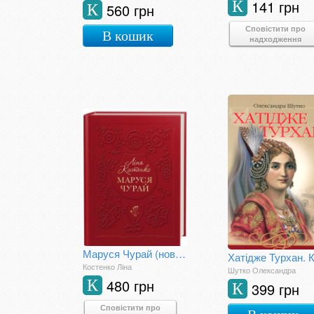
141 грн
К
560 грн
К
Сповістити про
В кошик
надходження
Маруся Чурай (нове видання)
Костенко Ліна
Шутко Олександра
480 грн
К
399 грн
К
Сповістити про