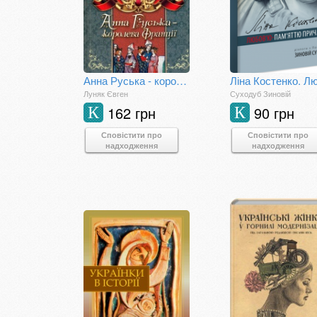
Анна Руська - королева Франції
Луняк Євген
Суходуб Зиновій
162 грн
90 грн
К
К
Сповістити про
Сповістити про
надходження
надходження