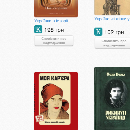
Українки в історії
198 грн
К
102 грн
К
Сповістити про
Сповістити про
надходження
надходження