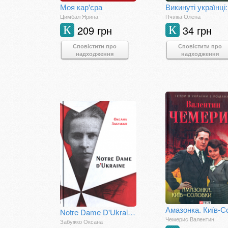
Моя кар'єра
Цимбал Ярина
Пчілка Олена
209 грн
34 грн
К
К
Сповістити про
Сповістити про
надходження
надходження
Notre Dame D'Ukraine: українка в конфлікті міфологій
Чемерис Валентин
Забужко Оксана