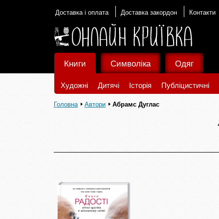
Доставка і оплата
Доставка закордон
Контакти
Книги
Символіка
Одяг
Художні
Дитячі
Історія
Публіцистичні
Головна
Автори
Абрамс Дуглас