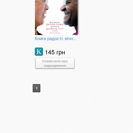
Книга радості: вічне щастя в мінливому світі
145 грн
К
Сповістити про
надходження
1