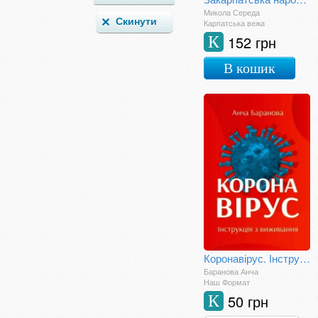
Микола Середа
Карпатська вежа
152 грн
К
В кошик
Коронавірус. Інструкція з виживання
Баранова Анча
Наш Формат
50 грн
К