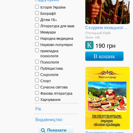
Історія України
Біографії
Дітям 16+
Література для мам
Сходини юнацького гуртка
Мемуари
П'ясецький Юрій
Лілея -НВ
Народна медицина
190 грн
К
Науково-популярні
прикладна
В кошик
психологія
Психологія
Публіцистика
Соціологія
Спорт
Сучасна світова
Фахова література
Харчування
Рік
Видавництво
Закарпатська народна цілюща кулінарія