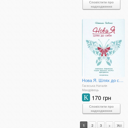
Сповістити про
надходження
Нова Я. Шлях до себе
Гаєвська Наталія
Мандрівець
170 грн
К
Сповістити про
надходження
1
2
3
>
Усі