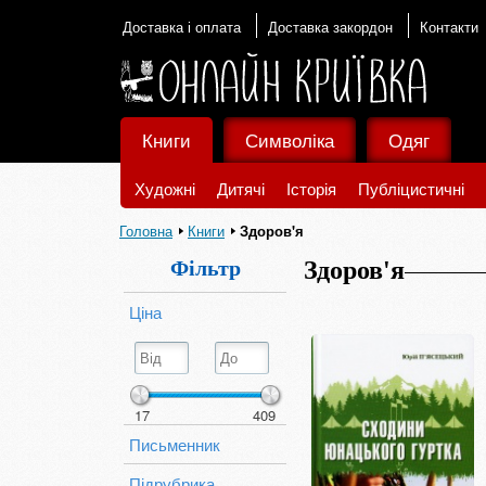
Доставка і оплата
Доставка закордон
Контакти
Книги
Символіка
Одяг
Художні
Дитячі
Історія
Публіцистичні
Головна
Книги
Здоров'я
Фільтр
Здоров'я
Ціна
17
409
Письменник
Підрубрика