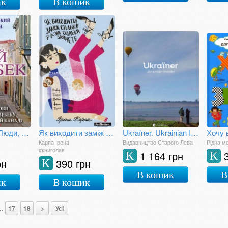
ик
В кошик
Мій Квебек. Люди, мови і життя у Квебеку і навколишній Канаді
Як виходити заміж стільки разів, скільки захочете
Ukraїner. Ukrainian Insider
Хочу 
Карпа Ірена
Видавництво Старого Лева
Рідна м
#книголав
1 164 грн
К
К
рн
390 грн
К
В кошик
В
ик
В кошик
..
17
18
>
Усі