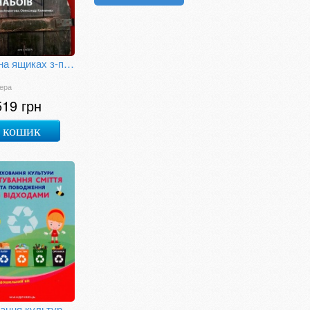
Ікони на ящиках з-під набоїв
тера
519 грн
 кошик
Виховання культури сортування сміття та поводження з відходами: молодший дошкільний вік