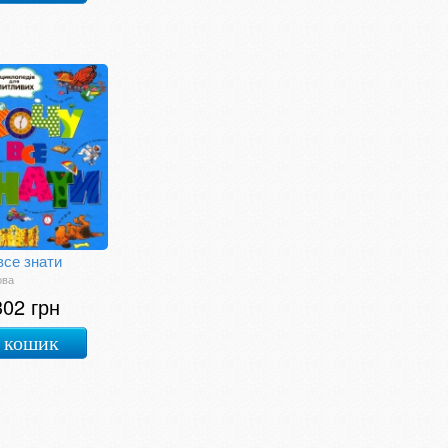
все знати
ова
302 грн
 кошик