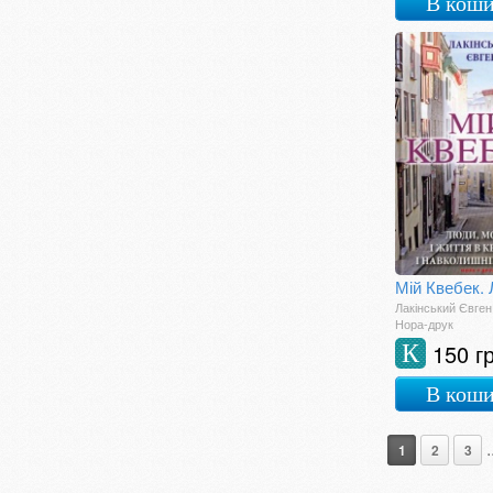
В кош
Сад, город
Самовчителі і
посібники
Саморозвиток.
Мотивація
Словники
Соціологія
Спорт
Сучасна українська
Фахова література
Фотокниги
Шкільна література
Лакінський Євген
Нора-друк
150 г
К
В кош
.
1
2
3