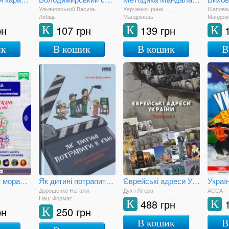
Ульяновський Василь
Харченко Ірина
Шаповал
Либідь
Мандрівець
Мандрів
рн
107 грн
139 грн
К
К
К
ик
В кошик
В кошик
В
Калейдоскоп моральності для дошкільнят
Як дитині потрапити в кіно. Практичний посібник для батьків
Єврейські адреси України. Путівник
Дорошенко Наталія
Дух і Літера
АССА
Наш Формат
488 грн
К
К
рн
250 грн
К
В кошик
В