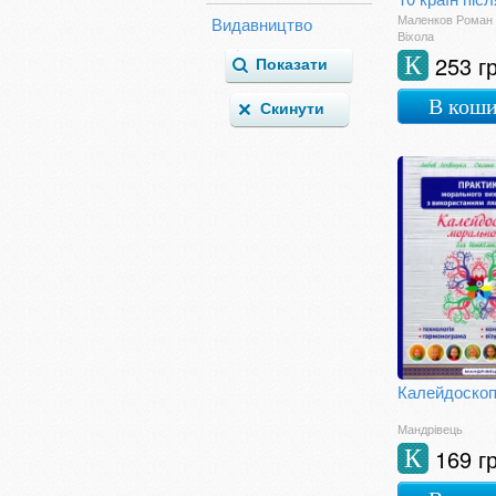
Літературознавство
Маленков Роман
Видавництво
Ландшафтний
Віхола
дизайн
253 г
К
Міфи і Легенди
Магія
В кош
Маркетинг. Реклама
та PR
Мемуари
Менеджмент
Методична
література
Мистецтвознавство
Мистецькі альбоми
Мовознавство
Науково-популярні
Поезія
Політологія
прикладна
психологія
Психологія
Мандрівець
Публіцистика
169 г
К
Путівники
Рукоділля