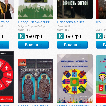
Пластові ігри та забави
Порадник виховникам
Пластова вірність Богові
кий
Бейден-Поуелл Роберт
Юзич Юрій
Лілея -НВ
Лілея -НВ
Дух і Лі
рн
190 грн
190 грн
К
К
К
ик
В кошик
В кошик
В
10 країн після карантину
Володимирський собор
Методика Мандала в корекційній роботі