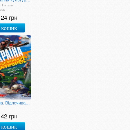
 Наталія
ець
124 грн
 кошик
Україна. Відпочивай активно!
142 грн
 кошик