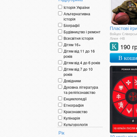
Історія України
Альтернативна
історія
Біографії
Будівництво і ремонт
Войцех Сліверсь
Всесвітня історія
Лілея -НВ
Дітям 16+
190 г
К
Дітям від 11 до 16
років
В кош
Дітям від 4 до 6 років
Дітям від 7 до 10
років
Довідники
Духовна література
та релігієзнавство
Енциклопедії
Етнографія
Краєзнавство
Кулінарія
Культурологія
Література для мам
Рік