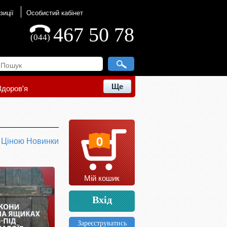
зиції
Особистий кабінет
467 50 78
(044)
Ще
Здоров'я
0
ю
Ціною
Новинки
Мій кошик
Вхід
Зареєструватись