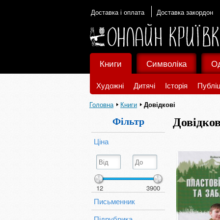
Доставка і оплата
Доставка закордон
Книги
Символіка
О
Художні
Дитячі
Історія
Публіц
Головна
Книги
Довідкові
Фільтр
Довідков
Ціна
12
3900
Письменник
Підрубрика