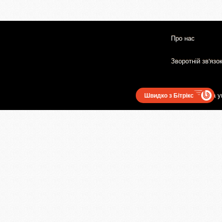
Про нас
Зворотній зв'язо
Користувацька у
Швидко з Бітрікс