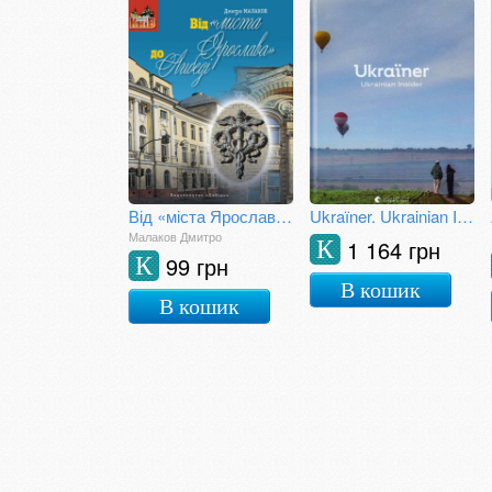
Від «міста Ярослава» до Либеді
Ukraїner. Ukrainian Insider
Малаков Дмитро
1 164 грн
К
99 грн
К
В кошик
В кошик