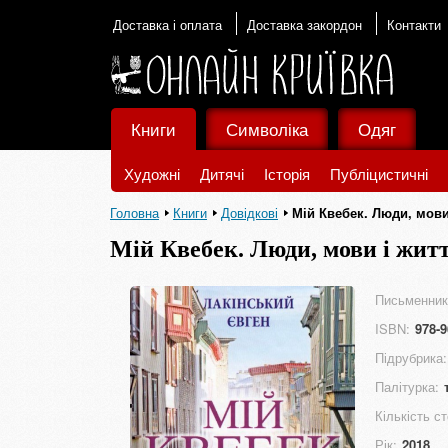
Доставка і оплата
Доставка закордон
Контакти
Книги
Символіка
Одяг
Художні
Дитячі
Історія
Публіцистичні
Головна
Книги
Довідкові
Мій Квебек. Люди, мови
Мій Квебек. Люди, мови і жит
Письменник
ISBN:
978-9
Підрубрика:
Палітурка:
Кількість ст
Рік:
2018