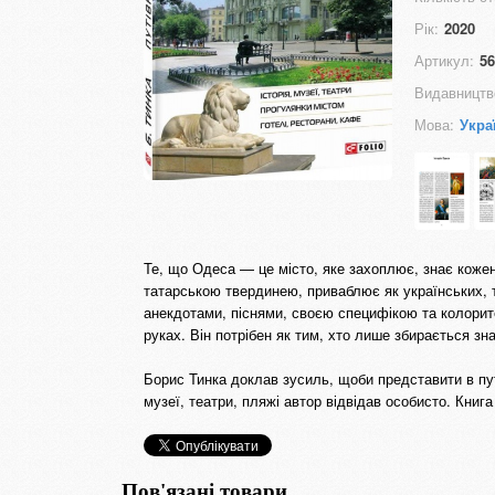
Рік:
2020
Артикул:
56
Видавництв
Мова:
Укра
Те, що Одеса — це місто, яке захоплює, знає кожен,
татарською твердинею, приваблює як українських, т
анекдотами, піснями, своєю специфікою та колорит
руках. Він потрібен як тим, хто лише збирається зн
Борис Тинка доклав зусиль, щоби представити в путі
музеї, театри, пляжі автор відвідав особисто. Кни
Пов'язані товари