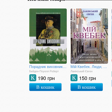
Порадник виховникам
Мій Квебек. Люди, мови і життя у Квебеку і навколишній Канаді
Бейден-Поуелл Роберт
Лакінський Євген
190 грн
150 грн
К
К
В кошик
В кошик