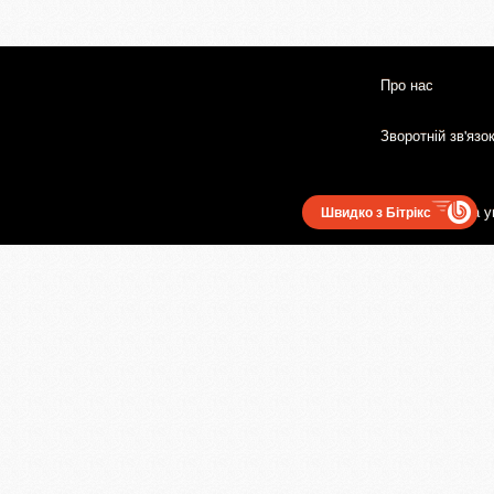
Про нас
Зворотній зв'язо
Користувацька у
Швидко з Бітрікс