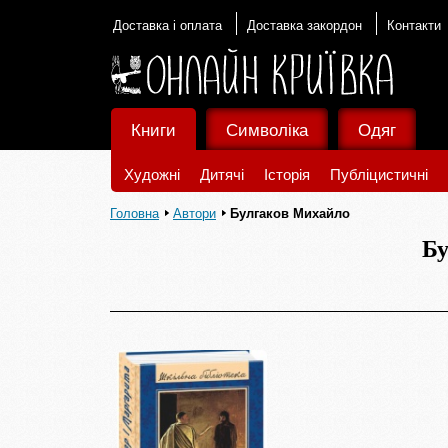
Доставка і оплата
Доставка закордон
Контакти
Книги
Символіка
Одяг
Художні
Дитячі
Історія
Публіцистичні
Головна
Автори
Булгаков Михайло
Бу