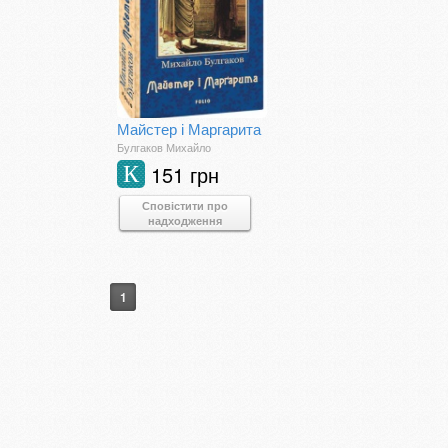
Майстер і Маргарита
Булгаков Михайло
151 грн
К
Сповістити про
надходження
1