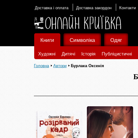
Доставка і оплата
Доставка закордон
Контакти
Книги
Символіка
Одяг
Художні
Дитячі
Історія
Публіцистичні
Головна
Автори
Бурлака Оксенія
Б