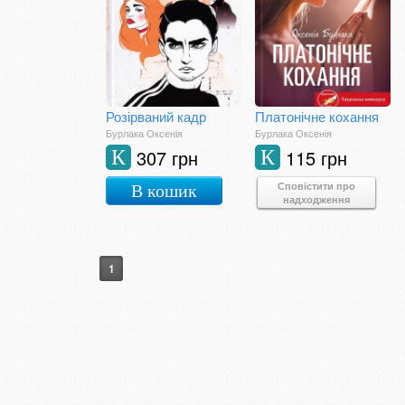
Розірваний кадр
Платонічне кохання
Бурлака Оксенія
Бурлака Оксенія
307 грн
115 грн
К
К
Сповістити про
В кошик
надходження
1