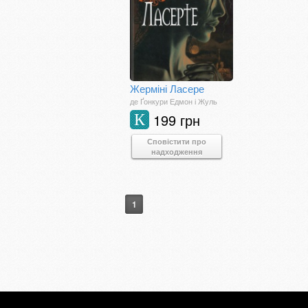
Жерміні Ласере
де Ґонкури Едмон і Жуль
199 грн
К
Сповістити про
надходження
1