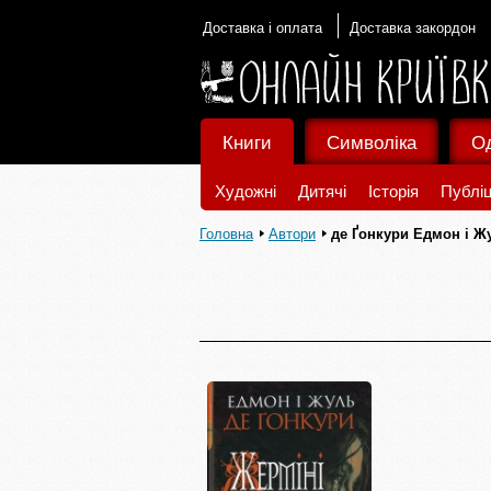
Доставка і оплата
Доставка закордон
Книги
Символіка
О
Художні
Дитячі
Історія
Публіц
Головна
Автори
де Ґонкури Едмон і Ж