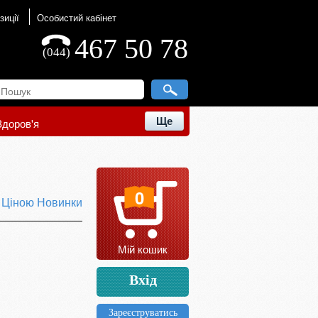
зиції
Особистий кабінет
467 50 78
(044)
Ще
Здоров'я
0
ю
Ціною
Новинки
Мій кошик
Вхід
Зареєструватись