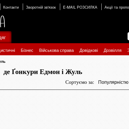
Контакти
Зворотній зв'язок
E-MAIL РОЗСИЛКА
Акції та пропо
дяг
истичні
Бізнес
Військова справа
Довідкові
Дозвілля
уль
де Ґонкури Едмон і Жуль
Популярніст
Сортуємо за: