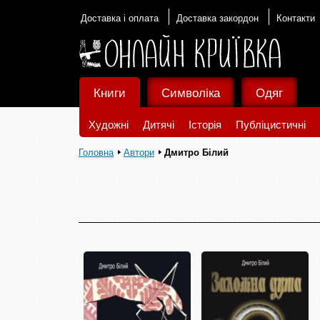
Доставка і оплата
Доставка закордон
Контакти
Книги
Символіка
Одяг
Художні
Дитячі
Історія
Публіцистичні
Головна
Автори
Дмитро Білий