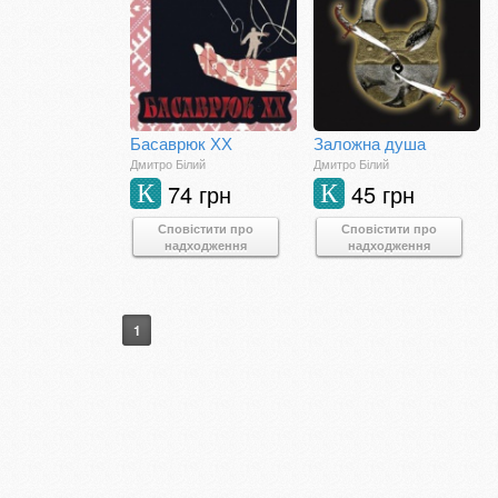
Басаврюк ХХ
Заложна душа
Дмитро Білий
Дмитро Білий
74 грн
45 грн
К
К
Сповістити про
Сповістити про
надходження
надходження
1