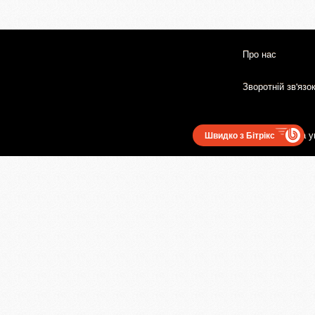
Про нас
Зворотній зв'язо
Користувацька у
Швидко з Бітрікс