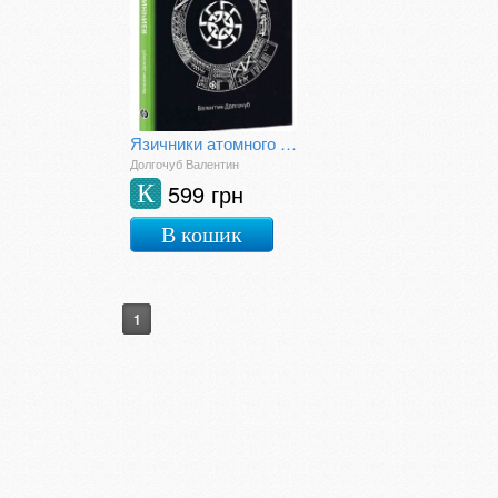
Язичники атомного віку
Долгочуб Валентин
599 грн
К
В кошик
1