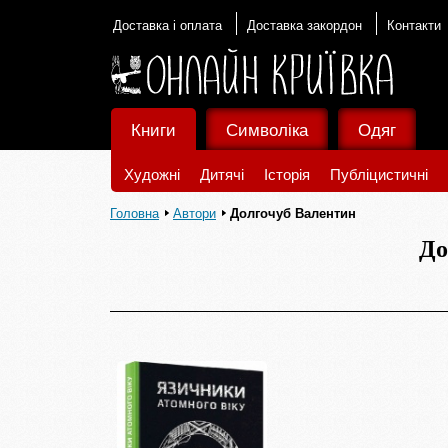
Доставка і оплата
Доставка закордон
Контакти
Книги
Символіка
Одяг
Художні
Дитячі
Історія
Публіцистичні
Головна
Автори
Долгочуб Валентин
До