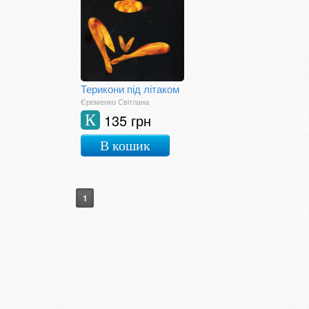
Терикони під літаком
Єременко Світлана
135 грн
К
В кошик
1