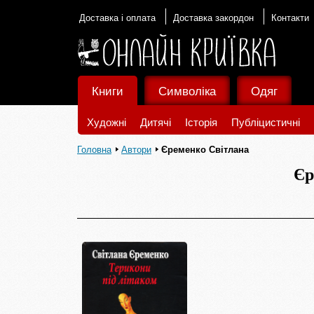
Доставка і оплата
Доставка закордон
Контакти
Книги
Символіка
Одяг
Художні
Дитячі
Історія
Публіцистичні
Головна
Автори
Єременко Світлана
Єр