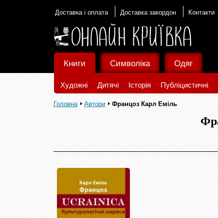
Доставка і оплата
Доставка закордон
Контакти
Книги
Символіка
Одяг
Художні
Дитячі
Історія
Публіцистичні
Головна
Автори
Францоз Карл Еміль
Фр