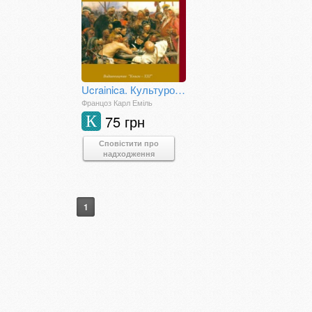
Ucrainica. Культурологічні нариси
Францоз Карл Еміль
75 грн
К
Сповістити про
надходження
1