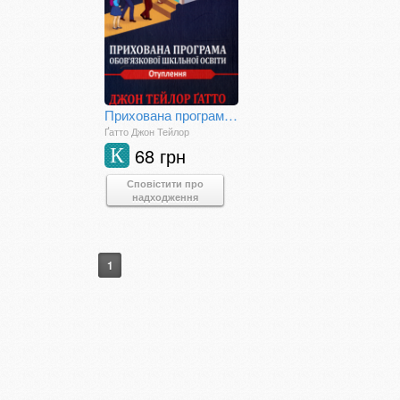
Прихована програма обов'язкової шкільної освіти. Отуплення
Ґатто Джон Тейлор
68 грн
К
Сповістити про
надходження
1