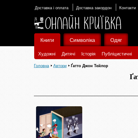
Доставка і оплата
Доставка закордон
Контакти
Книги
Символіка
Одяг
Художні
Дитячі
Історія
Публіцистичні
Головна
Автори
Ґатто Джон Тейлор
Ґа