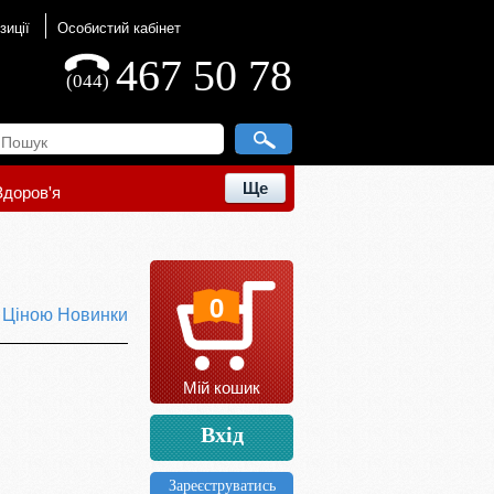
зиції
Особистий кабінет
467 50 78
(044)
Ще
Здоров'я
0
ю
Ціною
Новинки
Мій кошик
Вхід
Зареєструватись