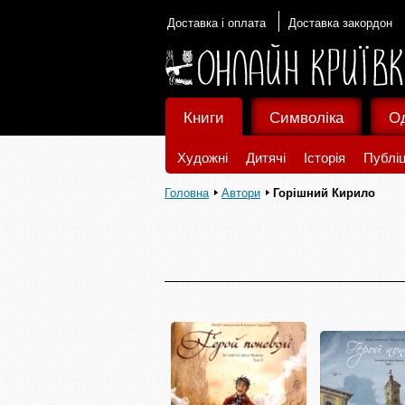
Доставка і оплата
Доставка закордон
Книги
Символіка
О
Художні
Дитячі
Історія
Публіц
Головна
Автори
Горішний Кирило