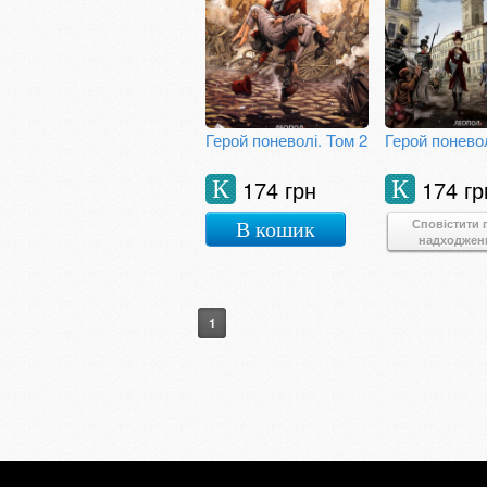
Герой поневолі. Том 2
Герой поневол
174 грн
174 гр
К
К
Сповістити 
В кошик
надходжен
1