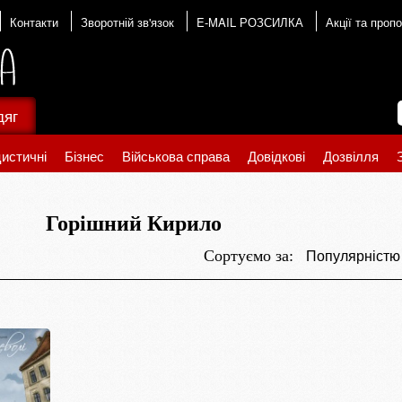
Контакти
Зворотній зв'язок
E-MAIL РОЗСИЛКА
Акції та пропо
дяг
истичні
Бізнес
Військова справа
Довідкові
Дозвілля
Горішний Кирило
Популярніст
Сортуємо за: