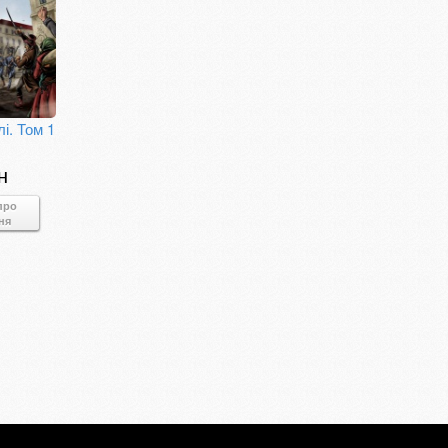
і. Том 1
н
про
ня