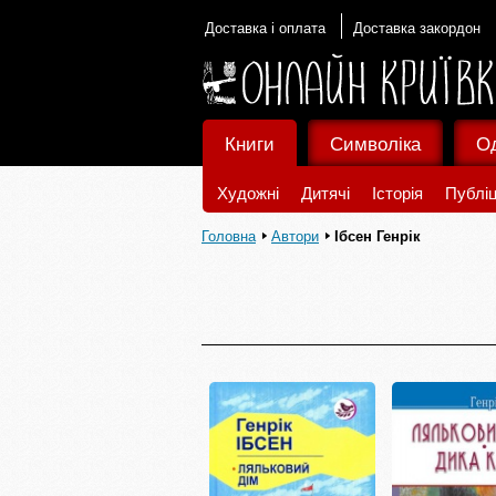
Доставка і оплата
Доставка закордон
Книги
Символіка
О
Художні
Дитячі
Історія
Публіц
Головна
Автори
Ібсен Генрік