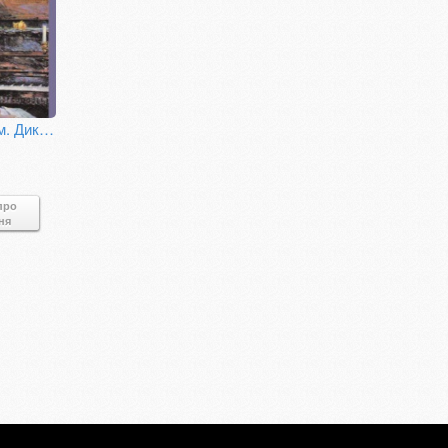
Ляльковий дім. Дика качка. П‘єси
про
ня