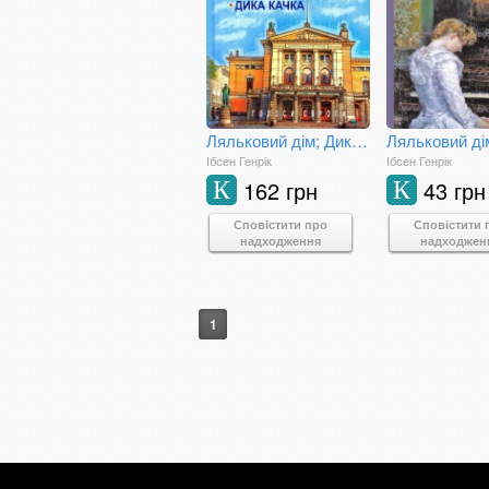
Ляльковий дім; Дика качка: п'єси
Ібсен Генрік
Ібсен Генрік
162 грн
43 грн
К
К
Сповістити про
Сповістити 
надходження
надходжен
1