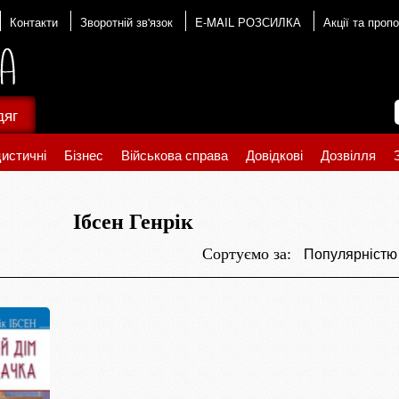
Контакти
Зворотній зв'язок
E-MAIL РОЗСИЛКА
Акції та пропо
дяг
истичні
Бізнес
Військова справа
Довідкові
Дозвілля
Ібсен Генрік
Популярніст
Сортуємо за: