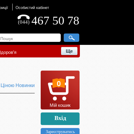
зиції
Особистий кабінет
467 50 78
(044)
Ще
Здоров'я
0
ю
Ціною
Новинки
Мій кошик
Вхід
Зареєструватись