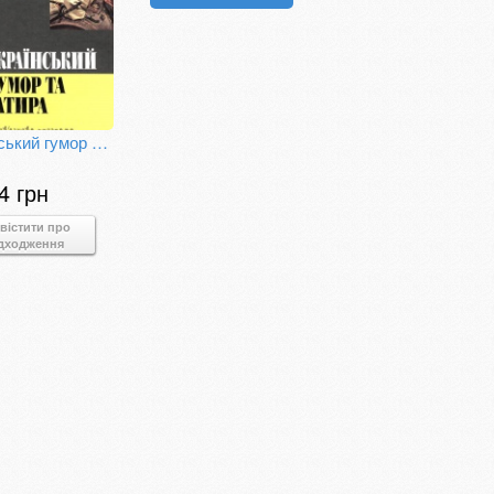
Український гумор та сатира
4 грн
вістити про
дходження