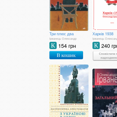
Три плюс два
Харків 1938
Ірванець Олександр
Ірванець Олексан
154 грн
240 гр
К
К
Сповістити 
В кошик
надходжен