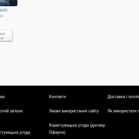
аліз
др
про
ня
нас
Контакти
Доставка і опла
тній зв'язок
Умови використання сайту
Як використати 
Користувацька угода (договір
стувацька угода
Оферти)