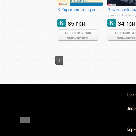
З Україною в серці. Патріотична хрестоматія
Загальний ан
Ірванець Олексан
85 грн
34 грн
К
К
Сповістити про
Сповістити 
надходження
надходжен
1
Про 
Зворо
Кори