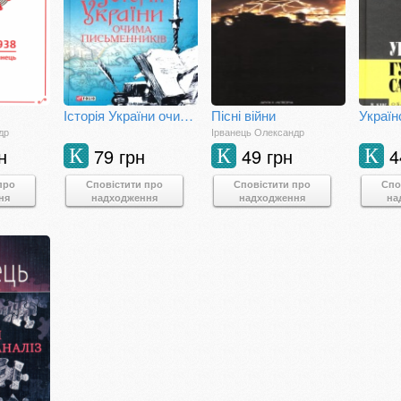
Історія України очима письменників
Пісні війни
др
Ірванець Олександр
н
79 грн
49 грн
4
К
К
К
про
Сповістити про
Сповістити про
Спо
ня
надходження
надходження
на