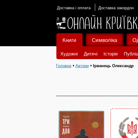
Доставка і оплата
Доставка закордон
Книги
Символіка
О
Художні
Дитячі
Історія
Публіц
Головна
Автори
Ірванець Олександр