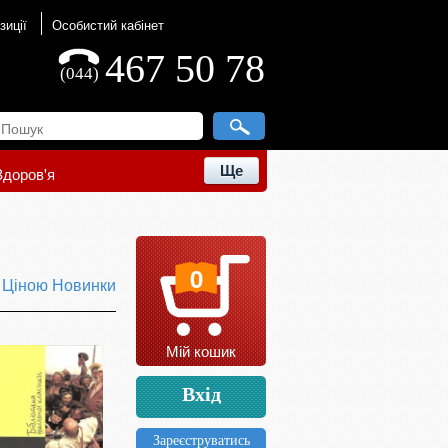
зиції
Особистий кабінет
467 50 78
(044)
Ще
Здоров'я
0
ю
Ціною
Новинки
Мій кошик
Вхід
Зареєструватись