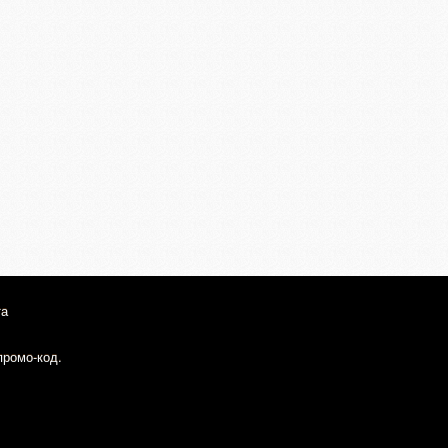
та
промо-код.