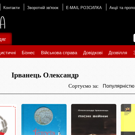
Контакти
Зворотній зв'язок
E-MAIL РОЗСИЛКА
Акції та пропо
дяг
истичні
Бізнес
Військова справа
Довідкові
Дозвілля
Ірванець Олександр
Популярніст
Сортуємо за: