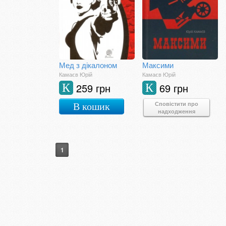
Мед з дікалоном
Максими
Камаєв Юрій
Камаєв Юрій
259 грн
69 грн
К
К
Сповістити про
В кошик
надходження
1