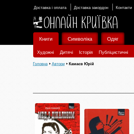
Доставка і оплата
Доставка закордон
Контакти
Книги
Символіка
Одяг
Художні
Дитячі
Історія
Публіцистичні
Головна
Автори
Камаєв Юрій