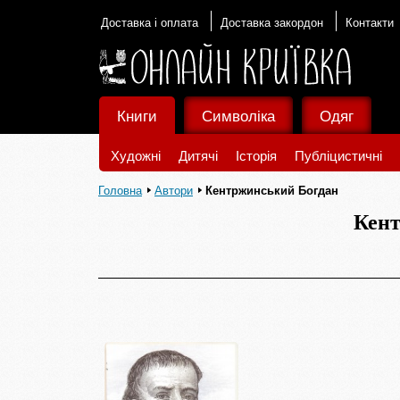
Доставка і оплата
Доставка закордон
Контакти
Книги
Символіка
Одяг
Художні
Дитячі
Історія
Публіцистичні
Головна
Автори
Кентржинський Богдан
Кент