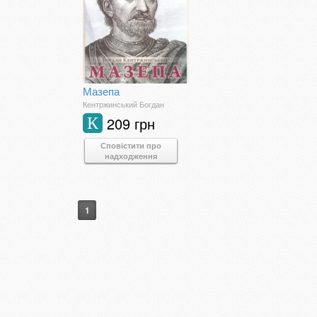
Мазепа
Кентржинський Богдан
209 грн
К
Сповістити про
надходження
1