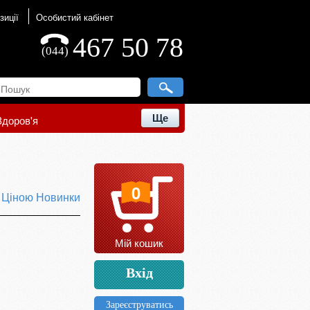
зиції
Особистий кабінет
467 50 78
(044)
Ще
Здоров'я
0
ю
Ціною
Новинки
Мій кошик
Вхід
Зареєструватись