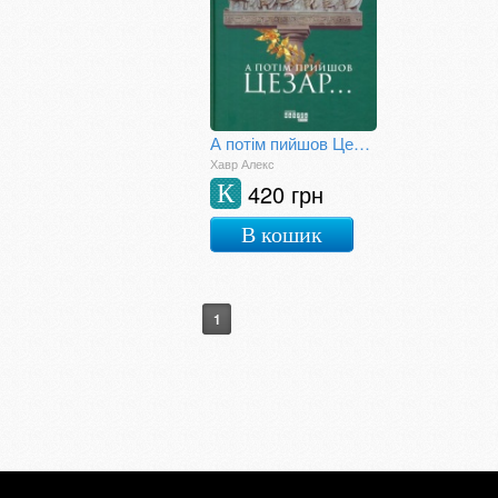
А потім пийшов Цезар...
Хавр Алекс
420 грн
К
В кошик
1