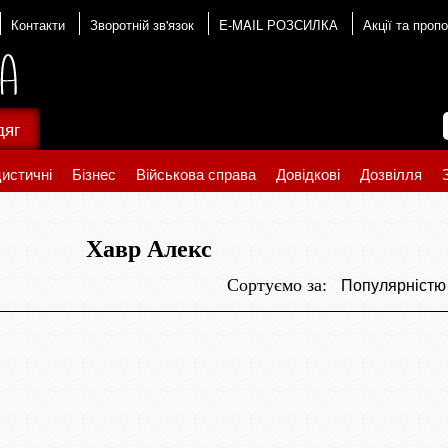
Контакти
Зворотній зв'язок
E-MAIL РОЗСИЛКА
Акції та пропо
дяг
истичні
Бізнес
Військова справа
Довідкові
Дозвілля
Хавр Алекс
Популярніст
Сортуємо за: