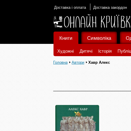
Доставка і оплата
Доставка закордон
Книги
Символіка
О
Художні
Дитячі
Історія
Публіц
Головна
Автори
Хавр Алекс