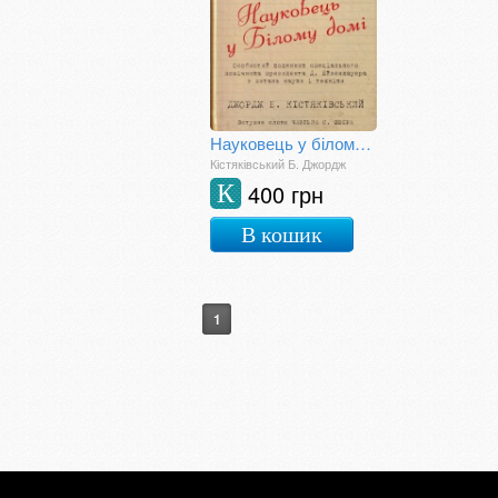
Науковець у білому домі
Кістяківський Б. Джордж
400 грн
К
В кошик
1