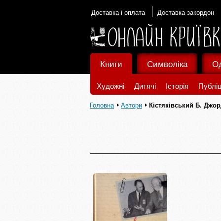
Доставка і оплата
Доставка закордон
Книги
Символіка
О
Художні
Дитячі
Історія
Публіц
Головна
Автори
Кістяківський Б. Джо