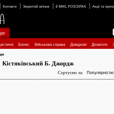
Контакти
Зворотній зв'язок
E-MAIL РОЗСИЛКА
Акції та пропо
дяг
истичні
Бізнес
Військова справа
Довідкові
Дозвілля
рдж
Кістяківський Б. Джордж
Популярніст
Сортуємо за: