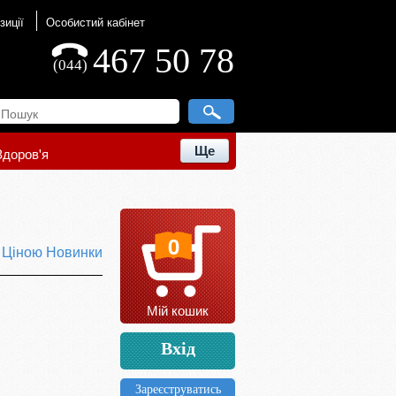
зиції
Особистий кабінет
467 50 78
(044)
Ще
Здоров'я
0
ю
Ціною
Новинки
Мій кошик
Вхід
Зареєструватись