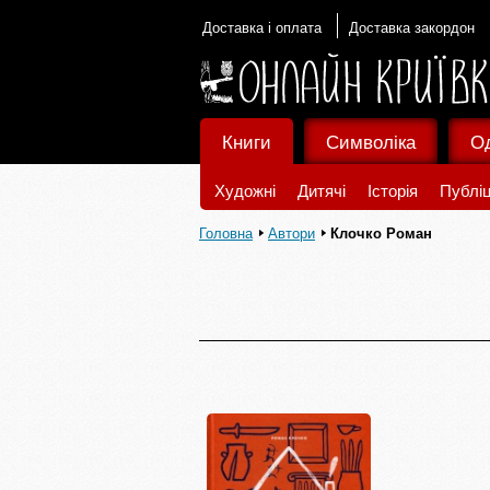
Доставка і оплата
Доставка закордон
Книги
Символіка
О
Художні
Дитячі
Історія
Публіц
Головна
Автори
Клочко Роман