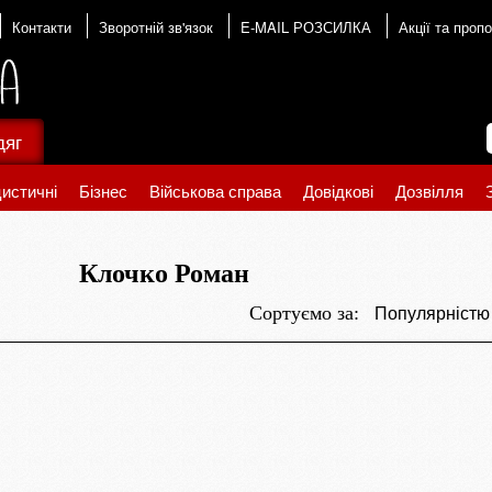
Контакти
Зворотній зв'язок
E-MAIL РОЗСИЛКА
Акції та пропо
дяг
истичні
Бізнес
Військова справа
Довідкові
Дозвілля
Клочко Роман
Популярніст
Сортуємо за: