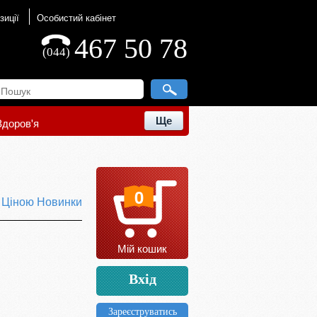
зиції
Особистий кабінет
467 50 78
(044)
Ще
Здоров'я
0
ю
Ціною
Новинки
Мій кошик
Вхід
Зареєструватись