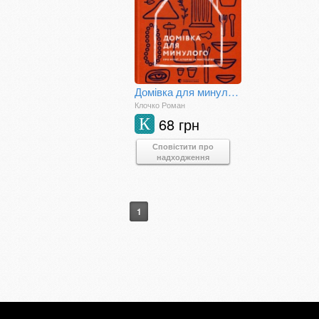
Домівка для минулого. Про музеї, історію та мистецтво
Клочко Роман
68 грн
К
Сповістити про
надходження
1