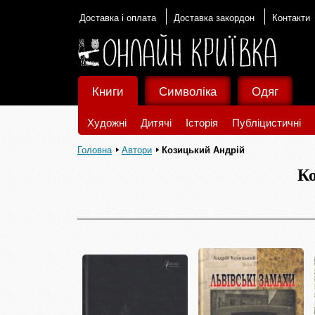
Доставка і оплата
Доставка закордон
Контакти
Книги
Символіка
Одяг
Художні
Дитячі
Історія
Публіцистичні
Головна
Автори
Козицький Андрій
К