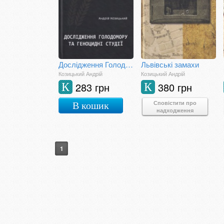
Дослідження Голодомору та геноцидні студії
Львівські замахи
Козицький Андрій
Козицький Андрій
283 грн
380 грн
К
К
Сповістити про
В кошик
надходження
1