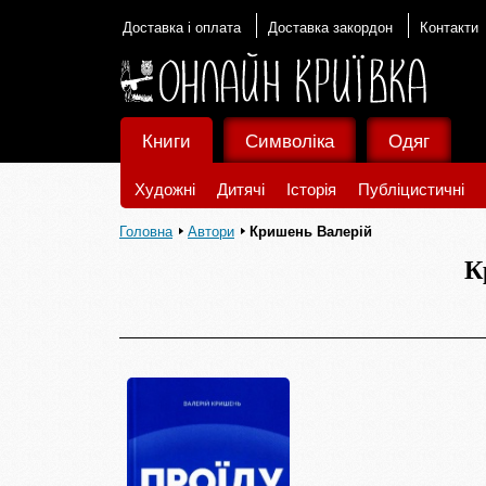
Доставка і оплата
Доставка закордон
Контакти
Книги
Символіка
Одяг
Художні
Дитячі
Історія
Публіцистичні
Головна
Автори
Кришень Валерій
К