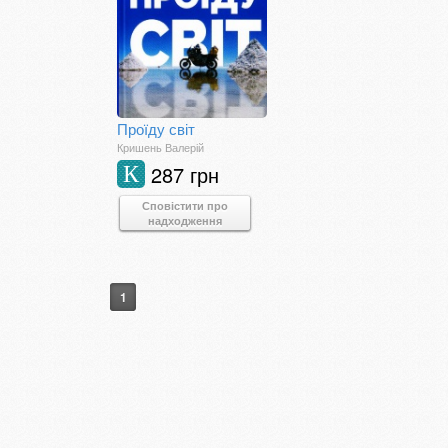
Проїду світ
Кришень Валерій
287 грн
К
Сповістити про
надходження
1