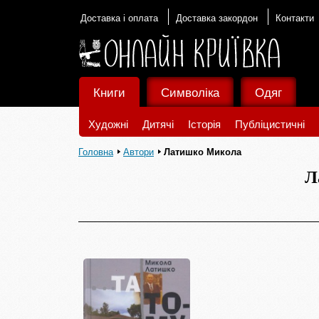
Доставка і оплата
Доставка закордон
Контакти
Книги
Символіка
Одяг
Художні
Дитячі
Історія
Публіцистичні
Головна
Автори
Латишко Микола
Л