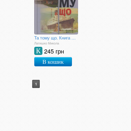
Та тому що. Книга друга
Латишко Микола
245 грн
К
В кошик
1