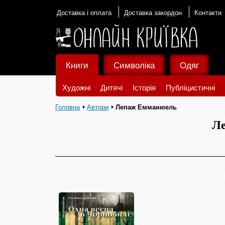
Доставка і оплата
Доставка закордон
Контакти
Книги
Символіка
Одяг
Художні
Дитячі
Історія
Публіцистичні
Головна
Автори
Лепаж Емманюель
Л