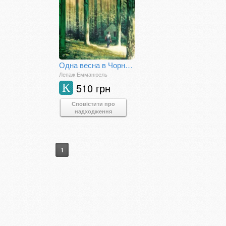
Одна весна в Чорнобилі
Лепаж Емманюель
510 грн
К
Сповістити про
надходження
1