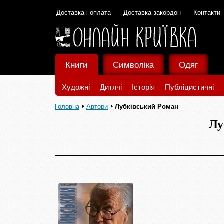
Доставка і оплата
Доставка закордон
Контакти
Книги
Символіка
Одяг
Художні
Дитячі
Історія
Публіцистичні
Головна
Автори
Лубківський Роман
Лу