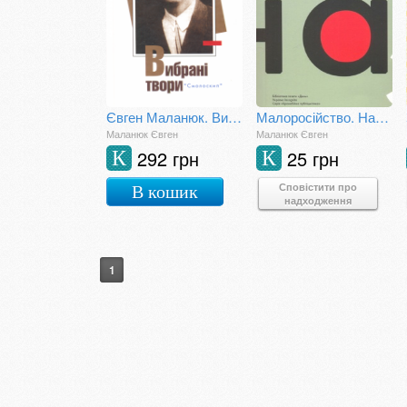
Євген Маланюк. Вибрані твори
Малоросійство. Нариси з історії нашої культури
Маланюк Євген
Маланюк Євген
292 грн
25 грн
К
К
Сповістити про
В кошик
надходження
1