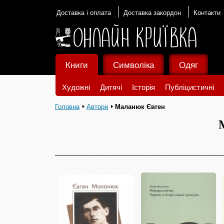
Доставка і оплата
Доставка закордон
Контакти
Книги
Символіка
Одяг
Художні
Дитячі
Історія
Публіцистичні
Головна
Автори
Маланюк Євген