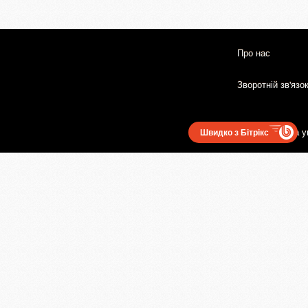
Про нас
Зворотній зв'язо
Користувацька у
Швидко з Бітрікс