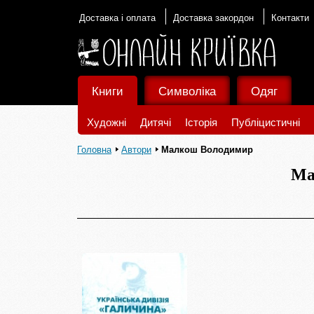
Доставка і оплата
Доставка закордон
Контакти
Книги
Символіка
Одяг
Художні
Дитячі
Історія
Публіцистичні
Головна
Автори
Малкош Володимир
Ма