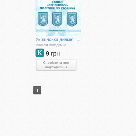
Українська дивізія "Галичина" в світлі "легіонової" політики ХХ сторіччя
Малкош Володимир
9 грн
К
Сповістити про
надходження
1