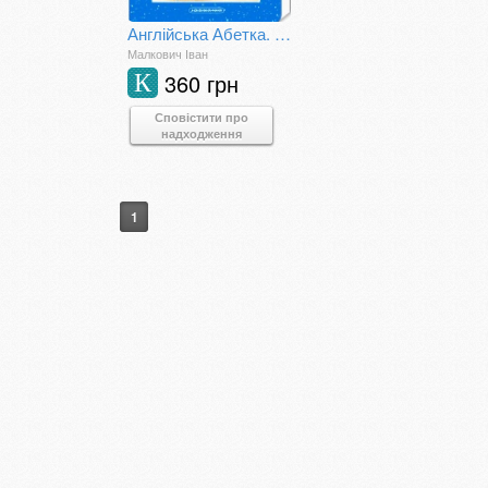
Англійська Абетка. My ABC book
Малкович Іван
360 грн
К
Сповістити про
надходження
1