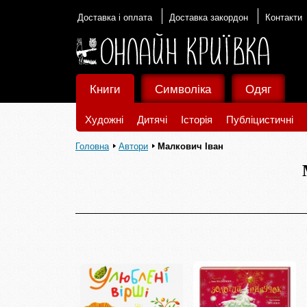
Доставка і оплата
Доставка закордон
Контакти
Книги
Символіка
Одяг
Художні
Дитячі
Історія
Публіцистичні
Головна
Автори
Малкович Іван