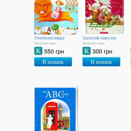
Улюблені вірші
Золотий павучок
Малкович Іван
Малкович Іван
550 грн
300 грн
К
К
В кошик
В кошик