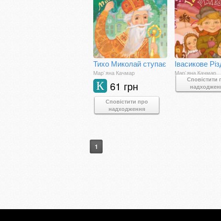
Тихо Миколай ступає
Івасикове Рі
Мар`яна Качмар
Мар`яна Качмар
Сповістити 
61 грн
К
надходжен
Сповістити про
надходження
1