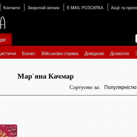
Контакти
Зворотній зв'язок
E-MAIL РОЗСИЛКА
Акції та пропо
дяг
истичні
Бізнес
Військова справа
Довідкові
Дозвілля
Мар`яна Качмар
Популярніст
Сортуємо за: