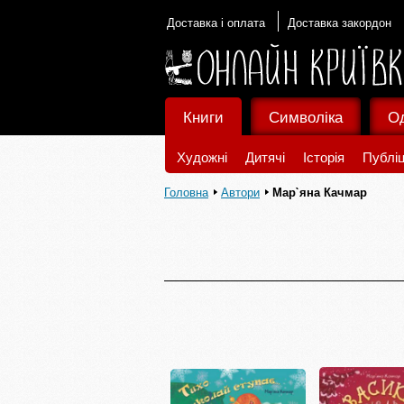
Доставка і оплата
Доставка закордон
Книги
Символіка
О
Художні
Дитячі
Історія
Публіц
Головна
Автори
Мар`яна Качмар