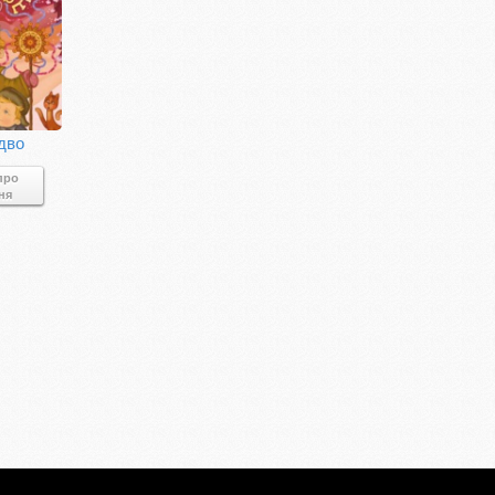
здво
про
ня