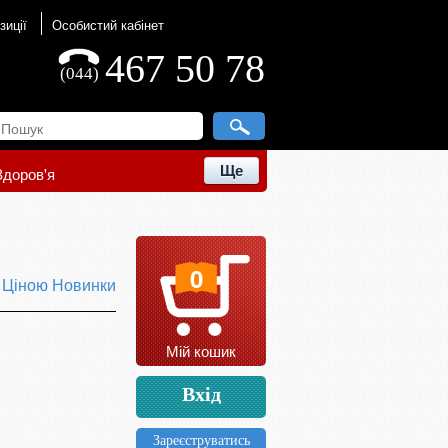
зиції
Особистий кабінет
467 50 78
(044)
Ще
Здоров'я
0
ю
Ціною
Новинки
Мій кошик
Вхід
Зареєструватись